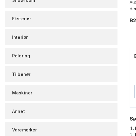
Showroom
Au
den
Eksteriør
B2
Interiør
Polering
Tilbehør
Maskiner
Annet
Sø
Varemerker