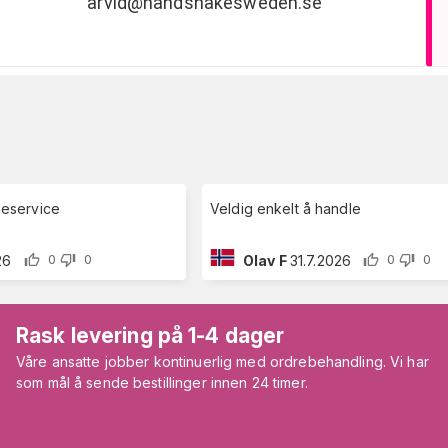
arvid@handshakesweden.se
deservice
Veldig enkelt å handle
26
Olav F
31.7.2026
0
0
0
0
Rask levering på 1-4 dager
Våre ansatte jobber kontinuerlig med ordrebehandling. Vi har
som mål å sende bestillinger innen 24 timer.