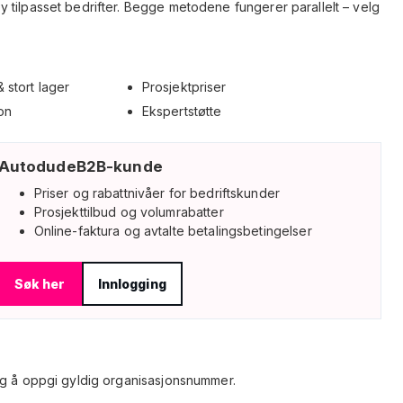
tilpasset bedrifter. Begge metodene fungerer parallelt – velg
 stort lager
Prosjektpriser
on
Ekspertstøtte
AutodudeB2B-kunde
Priser og rabattnivåer for bedriftskunder
Prosjekttilbud og volumrabatter
Online-faktura og avtalte betalingsbetingelser
Søk her
Innlogging
tig å oppgi gyldig organisasjonsnummer.