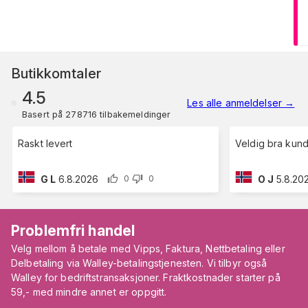
Butikkomtaler
4.5
Les alle anmeldelser
→
Basert på 278716 tilbakemeldinger
Raskt levert
Veldig bra kun
G L
6.8.2026
O J
5.8.20
0
0
Problemfri handel
Velg mellom å betale med Vipps, Faktura, Nettbetaling eller
Delbetaling via Walley-betalingstjenesten. Vi tilbyr også
Walley for bedriftstransaksjoner. Fraktkostnader starter på
59,- med mindre annet er oppgitt.