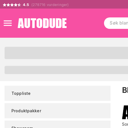
4.5
(
278716
vurderinger
)
B
Toppliste
Produktpakker
So