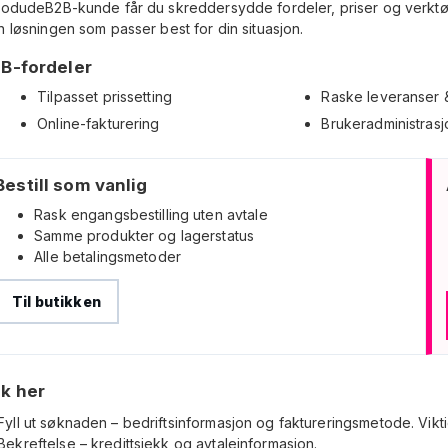
todudeB2B-kunde får du skreddersydde fordeler, priser og verktøy 
 løsningen som passer best for din situasjon.
B-fordeler
Tilpasset prissetting
Raske leveranser &
Online-fakturering
Brukeradministrasj
Bestill som vanlig
Rask engangsbestilling uten avtale
Samme produkter og lagerstatus
Alle betalingsmetoder
Til butikken
k her
Fyll ut søknaden – bedriftsinformasjon og faktureringsmetode. Vik
Bekreftelse – kredittsjekk og avtaleinformasjon.