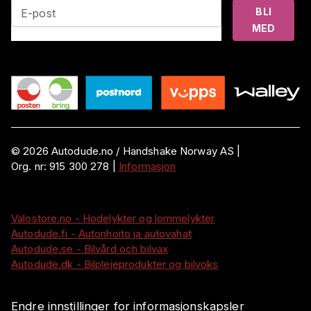
BLI
E-post
MED
©
2026
Autodude.no /
Handshake Norway AS
|
Org. nr:
915 300 278
|
Informasjon
Valostore.no - Hodelykter og lommelykter
Autodude.fi - Autonhoito ja autovahat
Autodude.se - Bilvård och bilvax
Autodude.dk - Bilplejeprodukter og bilvoks
Endre innstillinger for informasjonskapsler