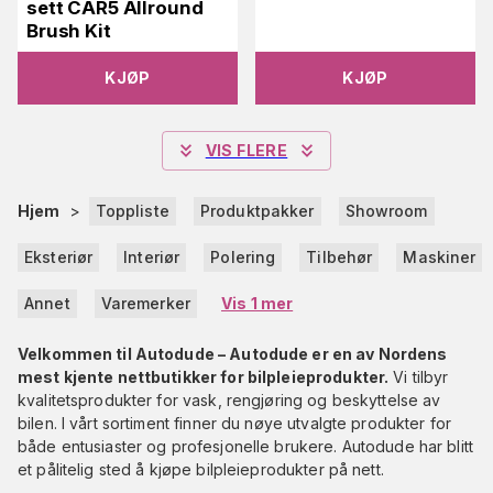
sett CAR5 Allround
Brush Kit
KJØP
KJØP
VIS FLERE
Hjem
>
Toppliste
Produktpakker
Showroom
Eksteriør
Interiør
Polering
Tilbehør
Maskiner
Annet
Varemerker
Vis 1 mer
Velkommen til Autodude – Autodude er en av Nordens
mest kjente nettbutikker for bilpleieprodukter.
Vi tilbyr
kvalitetsprodukter for vask, rengjøring og beskyttelse av
bilen. I vårt sortiment finner du nøye utvalgte produkter for
både entusiaster og profesjonelle brukere. Autodude har blitt
et pålitelig sted å kjøpe bilpleieprodukter på nett.