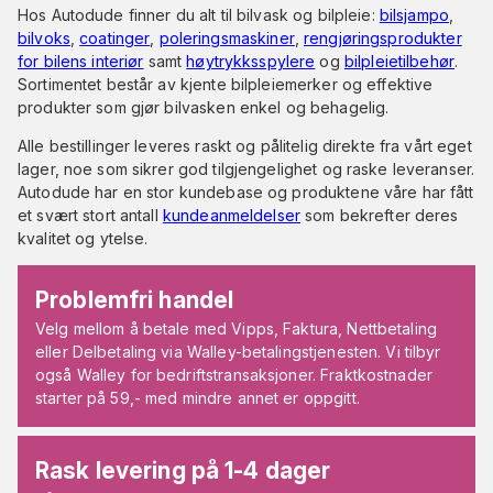
Hos Autodude finner du alt til bilvask og bilpleie:
bilsjampo
,
bilvoks
,
coatinger
,
poleringsmaskiner
,
rengjøringsprodukter
for bilens interiør
samt
høytrykksspylere
og
bilpleietilbehør
.
Sortimentet består av kjente bilpleiemerker og effektive
produkter som gjør bilvasken enkel og behagelig.
Alle bestillinger leveres raskt og pålitelig direkte fra vårt eget
lager, noe som sikrer god tilgjengelighet og raske leveranser.
Autodude har en stor kundebase og produktene våre har fått
et svært stort antall
kundeanmeldelser
som bekrefter deres
kvalitet og ytelse.
Problemfri handel
Velg mellom å betale med Vipps, Faktura, Nettbetaling
eller Delbetaling via Walley-betalingstjenesten. Vi tilbyr
også Walley for bedriftstransaksjoner. Fraktkostnader
starter på 59,- med mindre annet er oppgitt.
Rask levering på 1-4 dager