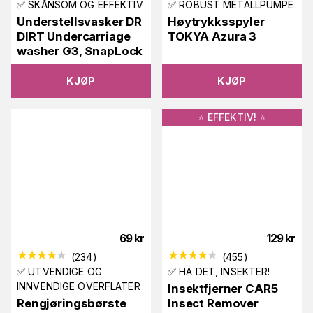
✅ SKÅNSOM OG EFFEKTIV
✅ ROBUST METALLPUMPE
Understellsvasker DR
Høytrykksspyler
DIRT Undercarriage
TOKYA Azura 3
washer G3, SnapLock
KJØP
KJØP
⭐️ EFFEKTIV! ⭐️
69
kr
129
kr
(
234
)
(
455
)
✅ UTVENDIGE OG
✅ HA DET, INSEKTER!
INNVENDIGE OVERFLATER
Insektfjerner CAR5
Rengjøringsbørste
Insect Remover