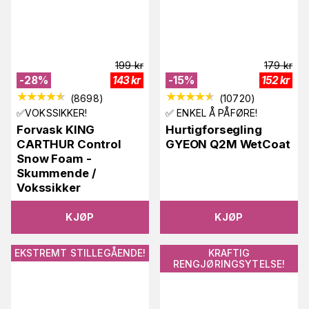
199
kr
179
kr
-
28
%
143
kr
-
15
%
152
kr
(
8698
)
(
10720
)
✅VOKSSIKKER!
✅ ENKEL Å PÅFØRE!
Forvask KING
Hurtigforsegling
CARTHUR Control
GYEON Q2M WetCoat
Snow Foam -
Skummende /
Vokssikker
KJØP
KJØP
EKSTREMT STILLEGÅENDE!
KRAFTIG
RENGJØRINGSYTELSE!