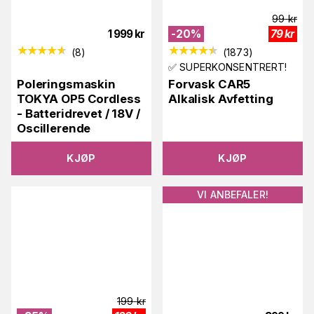
99
kr
1 999
kr
-
20
%
79
kr
(
8
)
(
1873
)
✅ SUPERKONSENTRERT!
Poleringsmaskin
Forvask CAR5
TOKYA OP5 Cordless
Alkalisk Avfetting
- Batteridrevet / 18V /
Oscillerende
KJØP
KJØP
VI ANBEFALER!
199
kr