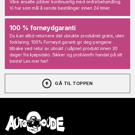
Våre ansatte jobber kontinuerlig med ordrebehandling.
Vi har som mål å sende bestillinger innen 24 timer.
100 % fornøydgaranti
Du kan alltid returnere det ubrukte produktet gratis, uten
forklaring. 100% Fornøyd garanti gir deg pengene
tilbake ved retur av ubrukt / uåpnet produkt innen 30
dager fra kjøpsdato. Sikker og problemfri handel på sitt
beste! Les mer her!
GÅ TIL TOPPEN