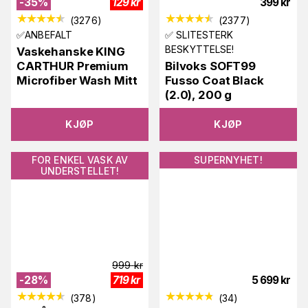
-
35
%
129
kr
399
kr
(
3276
)
(
2377
)
✅ANBEFALT
✅ SLITESTERK
BESKYTTELSE!
Vaskehanske KING
CARTHUR Premium
Bilvoks SOFT99
Microfiber Wash Mitt
Fusso Coat Black
(2.0), 200 g
KJØP
KJØP
FOR ENKEL VASK AV
SUPERNYHET!
UNDERSTELLET!
999
kr
-
28
%
719
kr
5 699
kr
(
378
)
(
34
)