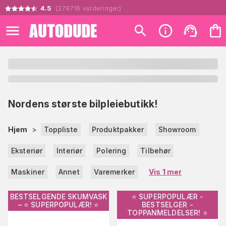
4.5
(
278716
vurderinger
)
Nordens største bilpleiebutikk!
Hjem
>
Toppliste
Produktpakker
Showroom
Eksteriør
Interiør
Polering
Tilbehør
Maskiner
Annet
Varemerker
Vis 1 mer
BESTSELGENDE SKUMVASK
⭐️ SUPERPOPULÆR -
– ⭐️ SUPERPOPULÆR! ⭐️
BESTSELGER -
TOPPANMELDELSER! ⭐️