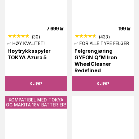
7 699
kr
199
kr
(
30
)
(
433
)
✅ HØY KVALITET!
✅ FOR ALLE TYPE FELGER
Høytrykksspyler
Felgrengjøring
TOKYA Azura 5
GYEON Q²M Iron
WheelCleaner
Redefined
KJØP
KJØP
KOMPATIBEL MED TOKYA
OG MAKITA 18V BATTERIER!