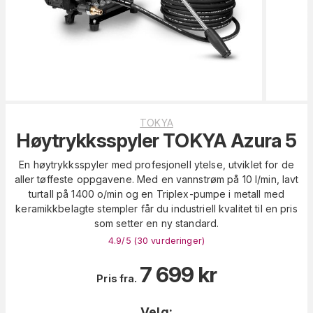
TOKYA
Høytrykksspyler TOKYA Azura 5
En høytrykksspyler med profesjonell ytelse, utviklet for de
aller tøffeste oppgavene. Med en vannstrøm på 10 l/min, lavt
turtall på 1400 o/min og en Triplex-pumpe i metall med
keramikkbelagte stempler får du industriell kvalitet til en pris
som setter en ny standard.
4.9
/5 (
30
vurderinger
)
7 699
kr
Pris fra.
Velg: