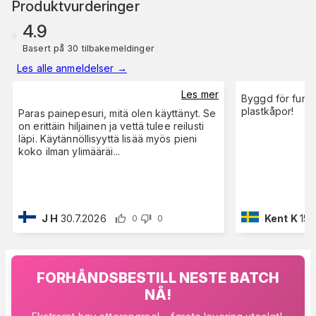
Produktvurderinger
4.9
Basert på 30 tilbakemeldinger
Les alle anmeldelser
→
Les mer
Byggd för funkt
plastkåpor!
Paras painepesuri, mitä olen käyttänyt. Se
on erittäin hiljainen ja vettä tulee reilusti
läpi. Käytännöllisyyttä lisää myös pieni
koko ilman ylimääräi
...
J H
30.7.2026
Kent K
15.
0
0
FORHÅNDSBESTILL NESTE BATCH
NÅ!