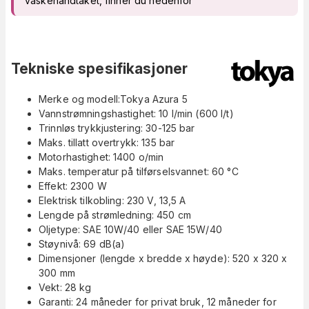
vaskehåndtaket, finner du nedenfor
Tekniske spesifikasjoner
Merke og modell:Tokya Azura 5
Vannstrømningshastighet: 10 l/min (600 l/t)
Trinnløs trykkjustering: 30-125 bar
Maks. tillatt overtrykk: 135 bar
Motorhastighet: 1400 o/min
Maks. temperatur på tilførselsvannet: 60 °C
Effekt: 2300 W
Elektrisk tilkobling: 230 V, 13,5 A
Lengde på strømledning: 450 cm
Oljetype: SAE 10W/40 eller SAE 15W/40
Støynivå: 69 dB(a)
Dimensjoner (lengde x bredde x høyde): 520 x 320 x
300 mm
Vekt: 28 kg
Garanti: 24 måneder for privat bruk, 12 måneder for