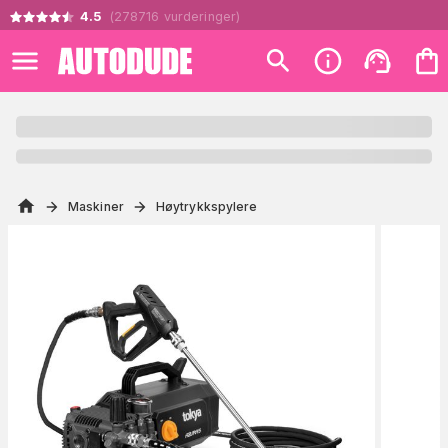
4.5
(
278716
vurderinger
)
Maskiner
Høytrykkspylere