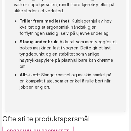
vasker i oppkjørselen, rundt store kjøretøy eller på
ulike steder i et verksted.
Triller frem med letthet:
Kulelagerhjul av høy
kvalitet og et ergonomisk håndtak gjør
forflytningen smidig, selv på ujevne underlag.
Stødig under bruk:
Akkurat som med veggfestet
boltes maskinen fast i vognen. Dette gir et lavt
tyngdepunkt og en stabilitet som vanlige
høytrykksspylere på plasthjul bare kan drømme
om.
Allt-i-ett:
Slangetrommel og maskin samlet på
en kompakt flate, som er enkel å rulle bort når
jobben er gjort.
Ofte stilte produktspørsmål