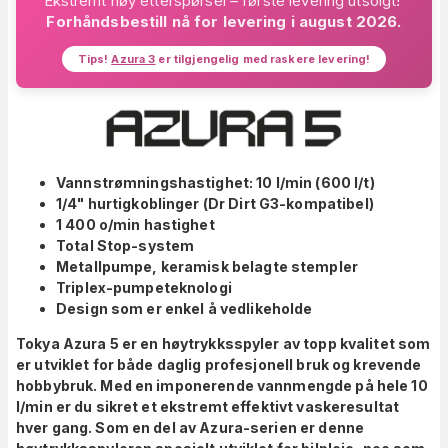
Ekstremt høy etterspørsel – første levering utsolgt!
Forhåndsbestill nå for levering i august 2026.
Tips!
Azura 3
er tilgjengelig med raskere levering!
Vannstrømningshastighet: 10 l/min (600 l/t)
1/4" hurtigkoblinger (Dr Dirt G3-kompatibel)
1 400 o/min hastighet
Total Stop-system
Metallpumpe, keramisk belagte stempler
Triplex-pumpeteknologi
Design som er enkel å vedlikeholde
Tokya Azura 5 er en høytrykksspyler av topp kvalitet som
er utviklet for både daglig profesjonell bruk og krevende
hobbybruk. Med en imponerende vannmengde på hele 10
l/min er du sikret et ekstremt effektivt vaskeresultat
hver gang. Som en del av Azura-serien er denne