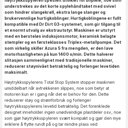
høytrykksspyleren spesielt utviklet for bilpleie, noe som
understrekes av det korte spylehåndtaket med svivel
som hindrer slangekrøll, ekstra lange slanger og
brukervennlige hurtigkoblinger. Hurtigkoblingene er fullt
kompatible med Dr Dirt G3-systemet, som gir tilgang til
et enormt utvalg av ekstrautstyr. Maskinen er utstyrt
med en børsteløs induksjonsmotor, keramisk belagte
stempler og en førsteklasses Triplex-metallpumpe. Det
som virkelig skiller Azura 5 fra mengden, er den lave
motorhastigheten på kun 1400 o/min. Dette halverer
slitasjen sammenlignet med tradisjonelle maskiner,
reduserer støynivået betraktelig og forlenger levetiden
maksimalt.
Høytrykksspylerens Total Stop System stopper maskinen
umiddelbart når avtrekkeren slippes, noe som betyr at
motoren kun er i gang når det er behov for den. Dette
reduserer støy og strømforbruk og forlenger
høytrykksspylerens levetid betraktelig. Det forenklede
designet inneholder ingen unødvendige plastdeler osv., noe
som gjør høytrykksspyleren svært kompakt og gjør den mye
enklere å flytte rundt på og tar mindre plass ved