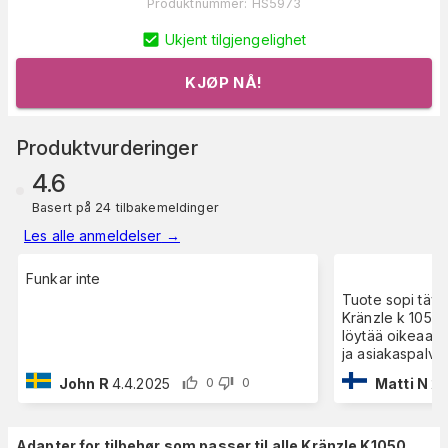
Produktnummer
:
HS5973
Ukjent tilgjengelighet
KJØP NÅ!
Produktvurderinger
4.6
Basert på 24 tilbakemeldinger
Les alle anmeldelser
→
Funkar inte
Tuote sopi täyd
Kränzle k 1050p
löytää oikeaa ad
ja asiakaspalvel
John R
4.4.2025
Matti N
27
0
0
Adapter for tilbehør som passer til alle Kränzle K1050