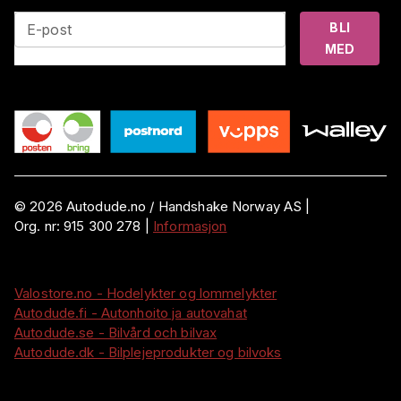
BLI
E-post
MED
©
2026
Autodude.no /
Handshake Norway AS
|
Org. nr:
915 300 278
|
Informasjon
Valostore.no - Hodelykter og lommelykter
Autodude.fi - Autonhoito ja autovahat
Autodude.se - Bilvård och bilvax
Autodude.dk - Bilplejeprodukter og bilvoks