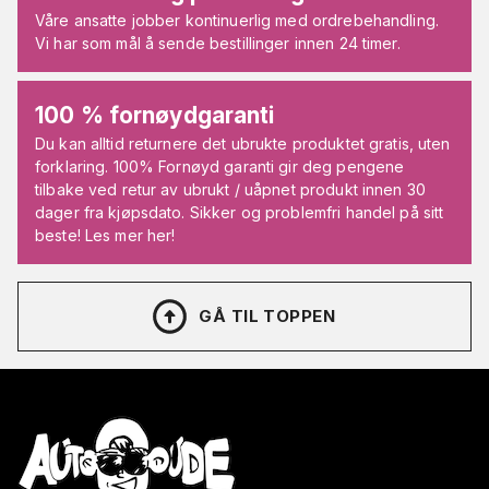
Våre ansatte jobber kontinuerlig med ordrebehandling.
Vi har som mål å sende bestillinger innen 24 timer.
100 % fornøydgaranti
Du kan alltid returnere det ubrukte produktet gratis, uten
forklaring. 100% Fornøyd garanti gir deg pengene
tilbake ved retur av ubrukt / uåpnet produkt innen 30
dager fra kjøpsdato. Sikker og problemfri handel på sitt
beste! Les mer her!
GÅ TIL TOPPEN