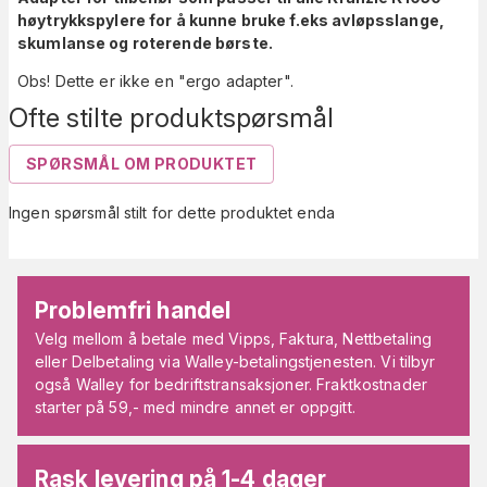
høytrykkspylere for å kunne bruke f.eks avløpsslange,
skumlanse og roterende børste.
Obs! Dette er ikke en "ergo adapter".
Ofte stilte produktspørsmål
SPØRSMÅL OM PRODUKTET
Ingen spørsmål stilt for dette produktet enda
Problemfri handel
Velg mellom å betale med Vipps, Faktura, Nettbetaling
eller Delbetaling via Walley-betalingstjenesten. Vi tilbyr
også Walley for bedriftstransaksjoner. Fraktkostnader
starter på 59,- med mindre annet er oppgitt.
Rask levering på 1-4 dager