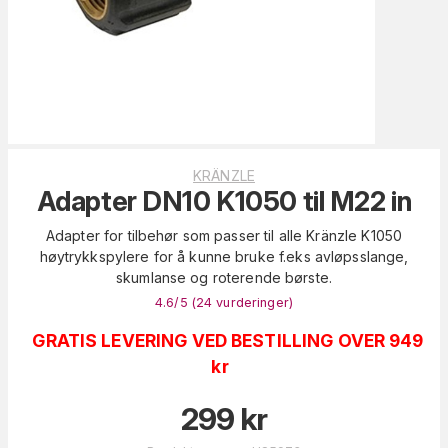
KRÄNZLE
Adapter DN10 K1050 til M22 in
Adapter for tilbehør som passer til alle Kränzle K1050
høytrykkspylere for å kunne bruke f.eks avløpsslange,
skumlanse og roterende børste.
4.6
/5 (
24
vurderinger
)
GRATIS LEVERING VED BESTILLING OVER 949
kr
299
kr