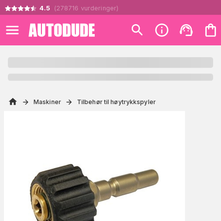
4.5
(
278716
vurderinger
)
Maskiner
Tilbehør til høytrykkspyler