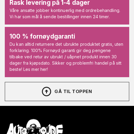
Rask levering på 1-4 dager
Våre ansatte jobber kontinuerlig med ordrebehandling.
Vi har som mål å sende bestillinger innen 24 timer.
100 % fornøydgaranti
Du kan alltid returnere det ubrukte produktet gratis, uten
forklaring. 100% Fornøyd garanti gir deg pengene
tilbake ved retur av ubrukt / uåpnet produkt innen 30
dager fra kjøpsdato. Sikker og problemfri handel på sitt
beste! Les mer her!
GÅ TIL TOPPEN