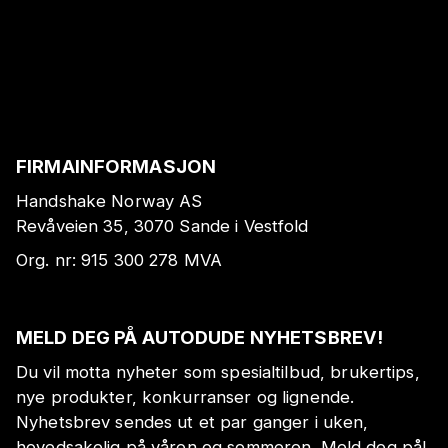
FIRMAINFORMASJON
Handshake Norway AS
Revåveien 35, 3070 Sande i Vestfold
Org. nr:
915 300 278
MVA
MELD DEG PÅ AUTODUDE NYHETSBREV!
Du vil motta nyheter som spesialtilbud, brukertips,
nye produkter, konkurranser og lignende.
Nyhetsbrev sendes ut et par ganger i uken,
hovedsakelig på våren og sommeren. Meld deg på!