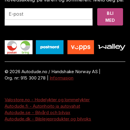
BLI
E-post
MED
©
2026
Autodude.no /
Handshake Norway AS
|
Org. nr:
915 300 278
|
Informasjon
Valostore.no - Hodelykter og lommelykter
Autodude.fi - Autonhoito ja autovahat
Autodude.se - Bilvård och bilvax
Autodude.dk - Bilplejeprodukter og bilvoks