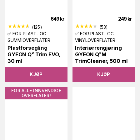
649
kr
249
kr
(
125
)
(
53
)
✅ FOR PLAST- OG
✅ FOR PLAST- OG
GUMMIOVERFLATER
VINYLOVERFLATER
Plastforsegling
Interiørrengjøring
GYEON Q² Trim EVO,
GYEON Q²M
30 ml
TrimCleaner, 500 ml
KJØP
KJØP
FOR ALLE INNVENDIGE
OVERFLATER!