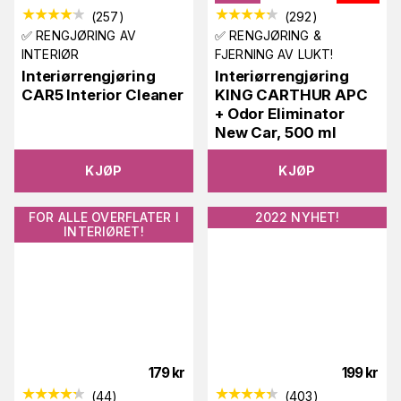
(
257
)
(
292
)
✅ RENGJØRING AV
✅ RENGJØRING &
INTERIØR
FJERNING AV LUKT!
Interiørrengjøring
Interiørrengjøring
CAR5 Interior Cleaner
KING CARTHUR APC
+ Odor Eliminator
New Car, 500 ml
KJØP
KJØP
FOR ALLE OVERFLATER I
2022 NYHET!
INTERIØRET!
179
kr
199
kr
(
44
)
(
403
)