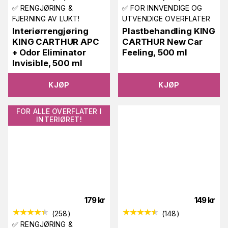
✅ RENGJØRING &
✅ FOR INNVENDIGE OG
FJERNING AV LUKT!
UTVENDIGE OVERFLATER
Interiørrengjøring
Plastbehandling KING
KING CARTHUR APC
CARTHUR New Car
+ Odor Eliminator
Feeling, 500 ml
Invisible, 500 ml
KJØP
KJØP
FOR ALLE OVERFLATER I
INTERIØRET!
179
kr
149
kr
(
258
)
(
148
)
✅ RENGJØRING &