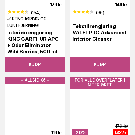
179
kr
149
kr
(
154
)
(
96
)
✅ RENGJØRING OG
LUKTFJERNING!
Tekstilrengjøring
Interiørrengjøring
VALETPRO Advanced
KING CARTHUR APC
Interior Cleaner
+ Odor Eliminator
Wild Berries, 500 ml
KJØP
KJØP
⭐️ ALLSIDIG! ⭐️
FOR ALLE OVERFLATER I
INTERIØRET!
179
kr
119
kr
-
20
%
143
kr