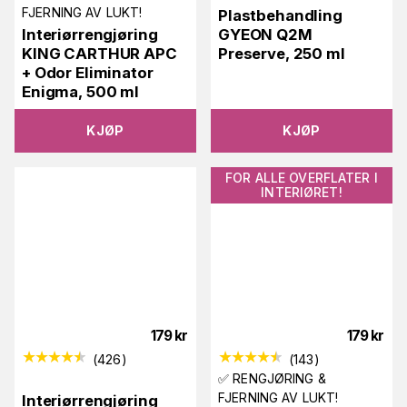
FJERNING AV LUKT!
Plastbehandling
Interiørrengjøring
GYEON Q2M
KING CARTHUR APC
Preserve, 250 ml
+ Odor Eliminator
Enigma, 500 ml
KJØP
KJØP
FOR ALLE OVERFLATER I
INTERIØRET!
179
kr
179
kr
(
426
)
(
143
)
✅ RENGJØRING &
FJERNING AV LUKT!
Interiørrengjøring