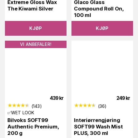
Extreme Gloss Wax
Glaco Glass
The Kiwami Silver
Compound Roll On,
100 ml
KJØP
KJØP
VI ANBEFALER!
439
kr
249
kr
(
143
)
(
36
)
✅WET LOOK
Bilvoks SOFT99
Interiørrengjøring
Authentic Premium,
SOFT99 Wash Mist
200 g
PLUS, 300 ml