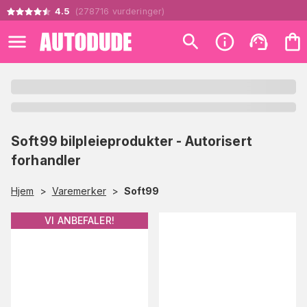
4.5
(
278716
vurderinger
)
Soft99 bilpleieprodukter - Autorisert
forhandler
Hjem
>
Varemerker
>
Soft99
VI ANBEFALER!