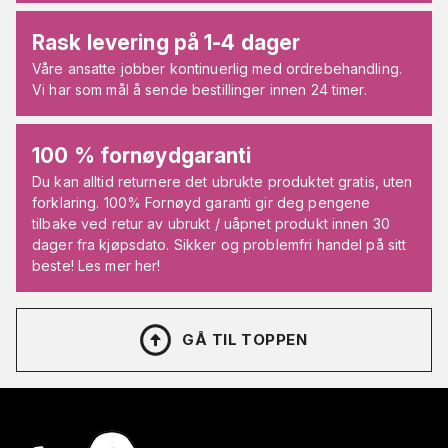
Rask levering på 1-4 dager
Våre ansatte jobber kontinuerlig med ordrebehandling.
Vi har som mål å sende bestillinger innen 24 timer.
100 % fornøydgaranti
Du kan alltid returnere det ubrukte produktet gratis, uten
forklaring. 100% Fornøyd garanti gir deg pengene
tilbake ved retur av ubrukt / uåpnet produkt innen 30
dager fra kjøpsdato. Sikker og problemfri handel på sitt
beste! Les mer her!
GÅ TIL TOPPEN