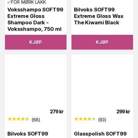
✅FOR MØRK LAKK
Voksshampo SOFT99
Bilvoks SOFT99
Extreme Gloss
Extreme Gloss Wax
Shampoo Dark -
The Kiwami Black
Voksshampo, 750 ml
KJØP
KJØP
279
kr
299
kr
(
68
)
(
93
)
Bilvoks SOFT99
Glasspolish SOFT99