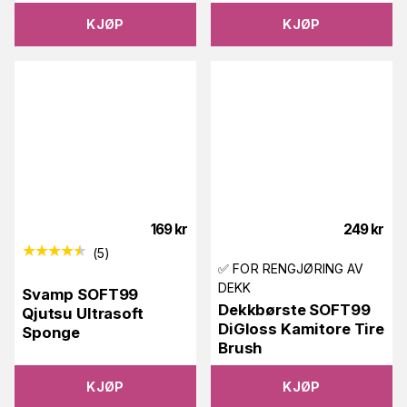
KJØP
KJØP
169
kr
249
kr
(
5
)
✅ FOR RENGJØRING AV
DEKK
Svamp SOFT99
Dekkbørste SOFT99
Qjutsu Ultrasoft
DiGloss Kamitore Tire
Sponge
Brush
KJØP
KJØP