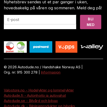
Nyhetsbrev sendes ut et par ganger i uken,
hovedsakelig på våren og sommeren. Meld deg på!
BLI
E-post
MED
©
2026
Autodude.no /
Handshake Norway AS
|
Org. nr:
915 300 278
|
Informasjon
Valostore.no - Hodelykter og lommelykter
Autodude.fi - Autonhoito ja autovahat
Autodude.se - Bilvård och bilvax
Autodude.dk - Bilplejeprodukter og bilvoks