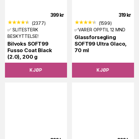
399
kr
319
kr
(
2377
)
(
1599
)
✅ SLITESTERK
✅VARER OPPTIL 12 MND
BESKYTTELSE!
Glassforsegling
Bilvoks SOFT99
SOFT99 Ultra Glaco,
Fusso Coat Black
70 ml
(2.0), 200 g
KJØP
KJØP