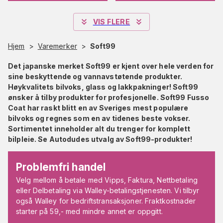
VIS FLERE
Hjem
>
Varemerker
>
Soft99
Det japanske merket Soft99 er kjent over hele verden for
sine beskyttende og vannavstøtende produkter.
Høykvalitets bilvoks, glass og lakkpakninger! Soft99
ønsker å tilby produkter for profesjonelle. Soft99 Fusso
Coat har raskt blitt en av Sveriges mest populære
bilvoks og regnes som en av tidenes beste vokser.
Sortimentet inneholder alt du trenger for komplett
bilpleie. Se Autodudes utvalg av Soft99-produkter!
Problemfri handel
Velg mellom å betale med Vipps, Faktura, Nettbetaling
eller Delbetaling via Walley-betalingstjenesten. Vi tilbyr
også Walley for bedriftstransaksjoner. Fraktkostnader
starter på 59,- med mindre annet er oppgitt.