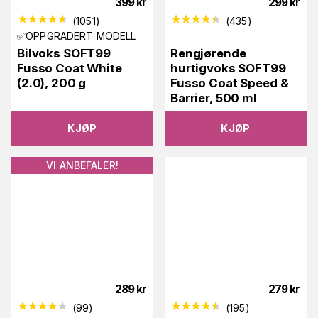
399
kr
299
kr
(
1051
)
(
435
)
✅OPPGRADERT MODELL
Bilvoks SOFT99
Rengjørende
Fusso Coat White
hurtigvoks SOFT99
(2.0), 200 g
Fusso Coat Speed &
Barrier, 500 ml
KJØP
KJØP
VI ANBEFALER!
289
kr
279
kr
(
99
)
(
195
)